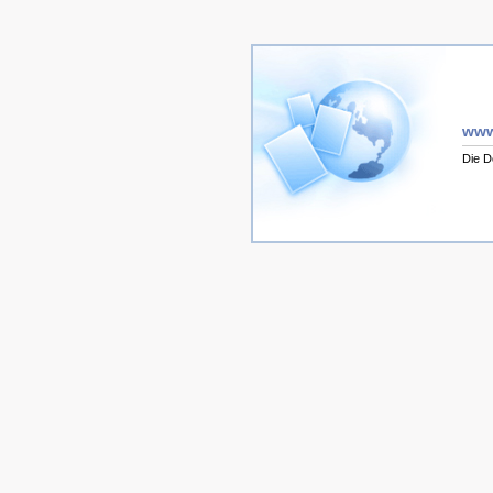
www
Die D